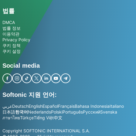
법률
DMCA
법률 정보
이용약관
Privacy Policy
쿠키 정책
쿠키 설정
Social media
Softonic 지원 언어:
عربي
Deutsch
English
Español
Français
Bahasa Indonesia
Italiano
日本語
한국어
Nederlands
Polski
Português
Русский
Svenska
ภาษาไทย
Türkçe
Tiếng Việt
中文
Copyright SOFTONIC INTERNATIONAL S.A.